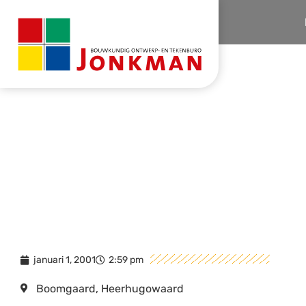
Home
Woningen
Woning Truus Schroderplantsoen 2
januari 1, 2001
2:59 pm
Boomgaard, Heerhugowaard