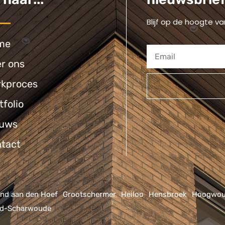
Blijf op de hoogte va
me
r ons
kproces
tfolio
Alternative:
euws
tact
nd aan den Hoef
Grootschermer
Heiloo
Hensbroek
Hoogwo
id-Scharwoude