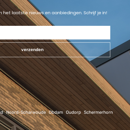
n het laatste nieuws en aanbiedingen. Schrijf je in!
verzenden
ud
Noord-Scharwoude
Obdam
Oudorp
Schermerhorn