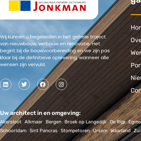
Ho
Wij kunnen u begeleiden in het gehele traject
Ove
van nieuwbouw, verbouw en renovatie. Het
begint bij de bouwvoorbereiding en we zijn pas
Wer
klaar bij de definitieve oplevering, wanneer alle
wensen zijn vervuld.
Por
Ni
Con
Uw architect in en omgeving:
Akersloot
Alkmaar
Bergen
Broek op Langedijk
De Rijp
Egmo
Schoorldam
Sint Pancras
Stompetoren
Ursem
Waarland
Zu