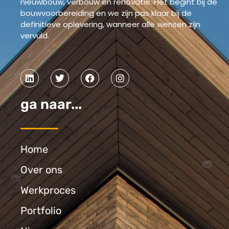
nieuwbouw, verbouw en renovatie. Het begint bij de
bouwvoorbereiding en we zijn pas klaar bij de
definitieve oplevering, wanneer alle wensen zijn
vervuld.
ga naar...
Home
Over ons
Werkproces
Portfolio