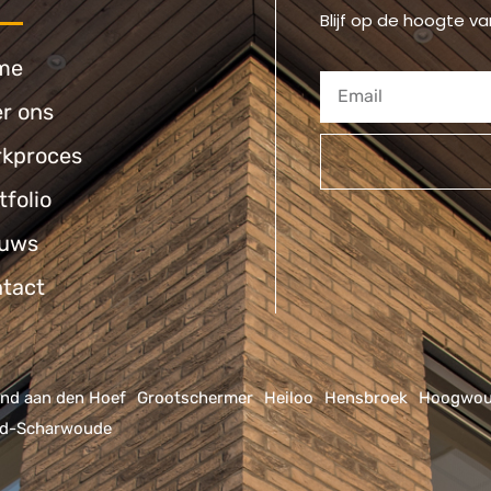
Blijf op de hoogte va
me
r ons
kproces
tfolio
Alternative:
euws
tact
nd aan den Hoef
Grootschermer
Heiloo
Hensbroek
Hoogwo
id-Scharwoude