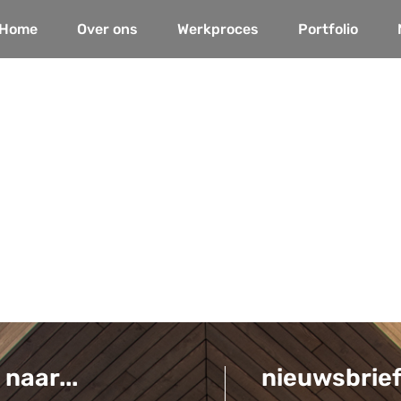
Home
Over ons
Werkproces
Portfolio
 naar...
nieuwsbrie