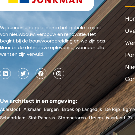
Ho
Wij kunnen u begeleiden in het gehele traject
Ove
van nieuwbouw, verbouw en renovatie. Het
begint bij de bouwvoorbereiding en we zijn pas
Wer
klaar bij de definitieve oplevering, wanneer alle
wensen zijn vervuld.
Por
Ni
Con
Uw architect in en omgeving:
Akersloot
Alkmaar
Bergen
Broek op Langedijk
De Rijp
Egmo
Schoorldam
Sint Pancras
Stompetoren
Ursem
Waarland
Zu