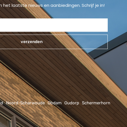
n het laatste nieuws en aanbiedingen. Schrijf je in!
verzenden
ud
Noord-Scharwoude
Obdam
Oudorp
Schermerhorn