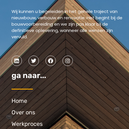
Wij kunnen u begeleiden in het gehele traject van
nieuwbouw, verbouw en renovatie. Het begint bij de
bouwvoorbereiding en we zijn pas klaar bij de
definitieve oplevering, wanneer alle wensen zijn
vervuld.
ga naar...
Home
Over ons
Werkproces