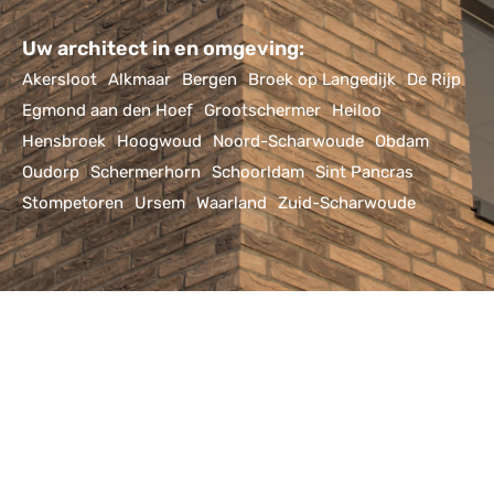
Alternative:
Uw architect in en omgeving:
Akersloot
Alkmaar
Bergen
Broek op Langedijk
De Rijp
Egmond aan den Hoef
Grootschermer
Heiloo
Hensbroek
Hoogwoud
Noord-Scharwoude
Obdam
Oudorp
Schermerhorn
Schoorldam
Sint Pancras
Stompetoren
Ursem
Waarland
Zuid-Scharwoude
site gemaakt door
impression
privacyverklaring | copyright 2026