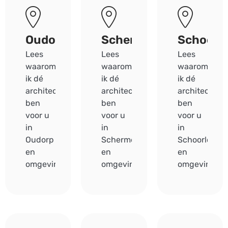
Oudorp
Schermerhorn
Schoorl
Lees
Lees
Lees
waarom
waarom
waarom
ik dé
ik dé
ik dé
architect
architect
architect
ben
ben
ben
voor u
voor u
voor u
in
in
in
Oudorp
Schermerhorn
Schoorldam
en
en
en
omgeving.
omgeving.
omgeving.