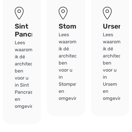
Sint
Stompetoren
Ursem
Pancras
Lees
Lees
waarom
waarom
Lees
ik dé
ik dé
waarom
architect
architect
ik dé
ben
ben
architect
voor u
voor u
ben
in
in
voor u
Stompetoren
Ursem
in Sint
en
en
Pancras
omgeving.
omgeving.
en
omgeving.