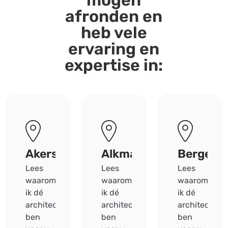
mogen
afronden en
heb vele
ervaring en
expertise in:
Akersloot
Alkmaar
Bergen
Lees
Lees
Lees
waarom
waarom
waarom
ik dé
ik dé
ik dé
architect
architect
architect
ben
ben
ben