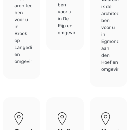
ben
architect
ik dé
voor u
ben
architect
in De
voor u
ben
Rijp en
in
voor u
omgeving.
Broek
in
op
Egmond
Langedijk
aan
en
den
omgeving.
Hoef en
omgeving.