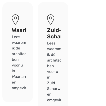
Waarland
Zuid-
Scharwoude
Lees
waarom
Lees
ik dé
waarom
architect
ik dé
ben
architect
voor u
ben
in
voor u
Waarland
in
en
Zuid-
omgeving.
Scharwoude
en
omgeving.