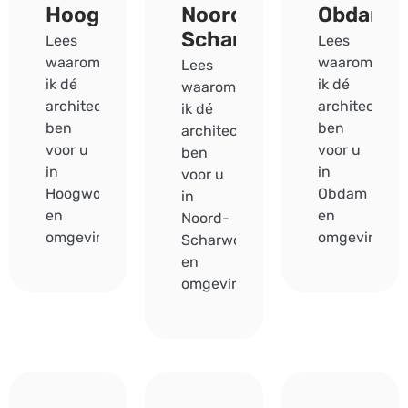
Hoogwoud
Noord-
Obdam
Scharwoude
Lees
Lees
waarom
waarom
Lees
ik dé
ik dé
waarom
architect
architect
ik dé
ben
ben
architect
voor u
voor u
ben
in
in
voor u
Hoogwoud
Obdam
in
en
en
Noord-
omgeving.
omgeving.
Scharwoude
en
omgeving.