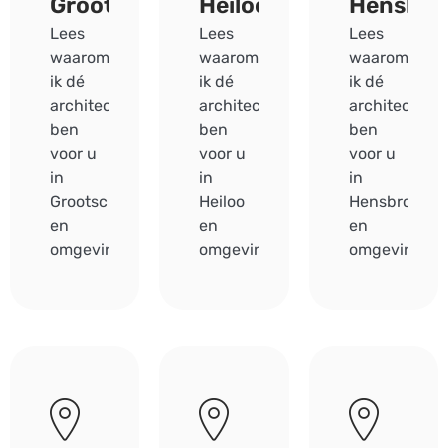
Grootschermer
Heiloo
Hensbro
Lees
Lees
Lees
waarom
waarom
waarom
ik dé
ik dé
ik dé
architect
architect
architect
ben
ben
ben
voor u
voor u
voor u
in
in
in
Grootschermer
Heiloo
Hensbroek
en
en
en
omgeving.
omgeving.
omgeving.