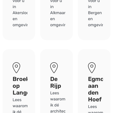
voor u
voor u
voor u
in
in
in
Akersloot
Alkmaar
Bergen
en
en
en
omgeving.
omgeving.
omgeving.
Broek
De
Egmond
op
Rijp
aan
Langedijk
den
Lees
Hoef
waarom
Lees
ik dé
waarom
Lees
architect
ik dé
waarom