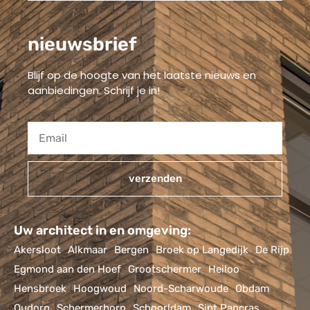
nieuwsbrief
Blijf op de hoogte van het laatste nieuws en
aanbiedingen. Schrijf je in!
verzenden
Alternative:
Uw architect in en omgeving:
Akersloot
Alkmaar
Bergen
Broek op Langedijk
De Rijp
Egmond aan den Hoef
Grootschermer
Heiloo
Hensbroek
Hoogwoud
Noord-Scharwoude
Obdam
Oudorp
Schermerhorn
Schoorldam
Sint Pancras